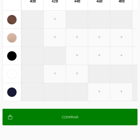
40B
42B
44B
46B
48B
COMPRAR