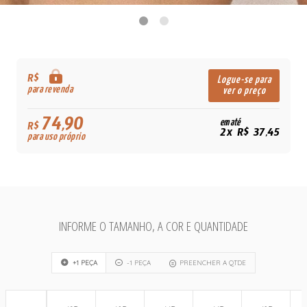
R$
Logue-se para
para revenda
ver o preço
74,90
em até
R$
2x R$ 37,45
para uso próprio
INFORME O TAMANHO, A COR E QUANTIDADE
+1 PEÇA
-1 PEÇA
PREENCHER A QTDE