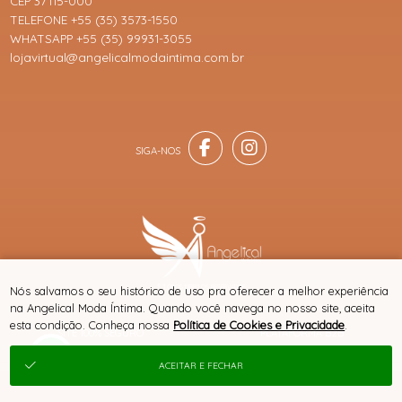
CEP 37115-000
TELEFONE +55 (35) 3573-1550
WHATSAPP +55 (35) 99931-3055
lojavirtual@angelicalmodaintima.com.br
® TODOS DIREITOS RESERVADOS
Nós salvamos o seu histórico de uso pra oferecer a melhor experiência
na Angelical Moda Íntima. Quando você navega no nosso site, aceita
esta condição. Conheça nossa
Política de Cookies e Privacidade
.
SITE 100% SEGURO
PLATAFORMA B2B
ACEITAR E FECHAR