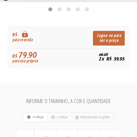
R$
Logue-se para
para revenda
ver o preço
79,90
em até
R$
2x R$ 39,95
para uso próprio
INFORME O TAMANHO, A COR E QUANTIDADE
+1 PEÇA
-1 PEÇA
PREENCHER A QTDE