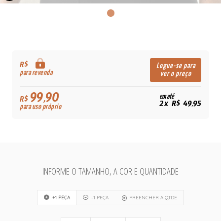
R$
Logue-se para
para revenda
ver o preço
99,90
em até
R$
2x R$ 49,95
para uso próprio
INFORME O TAMANHO, A COR E QUANTIDADE
+1 PEÇA
-1 PEÇA
PREENCHER A QTDE