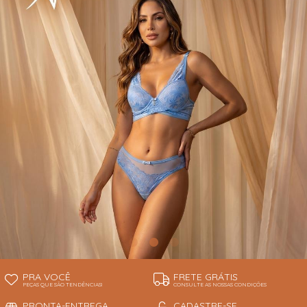
INFANTIL
TODOS DE RENDAS & DELICADEZAS
TODOS DE PRAIA
PRA VOCÊ
FRETE GRÁTIS
PEÇAS QUE SÃO TENDÊNCIAS!
CONSULTE AS NOSSAS CONDIÇÕES
PRONTA-ENTREGA
CADASTRE-SE