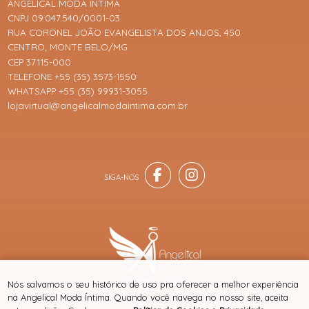
ANGELICAL MODA ÍNTIMA
CNPJ 09.047.540/0001-03
RUA CORONEL JOÃO EVANGELISTA DOS ANJOS, 450
CENTRO, MONTE BELO/MG
CEP 37115-000
TELEFONE +55 (35) 3573-1550
WHATSAPP +55 (35) 99931-3055
lojavirtual@angelicalmodaintima.com.br
® TODOS DIREITOS RESERVADOS
Nós salvamos o seu histórico de uso pra oferecer a melhor experiência
na Angelical Moda Íntima. Quando você navega no nosso site, aceita