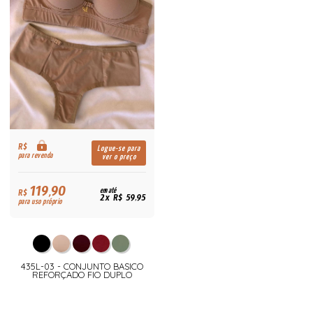
R$
Logue-se para
para revenda
ver o preço
119,90
R$
em até
2x R$ 59,95
para uso próprio
435L-03 - CONJUNTO BASICO
REFORÇADO FIO DUPLO