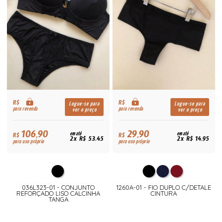
R$
R$
Logue-se para
Logue-se para
para revenda
para revenda
ver o preço
ver o preço
106,90
29,90
R$
em até
R$
em até
2x R$ 53,45
2x R$ 14,95
para uso próprio
para uso próprio
036L323-01 - CONJUNTO
1260A-01 - FIO DUPLO C/DETALE
REFORÇADO LISO CALCINHA
CINTURA
TANGA