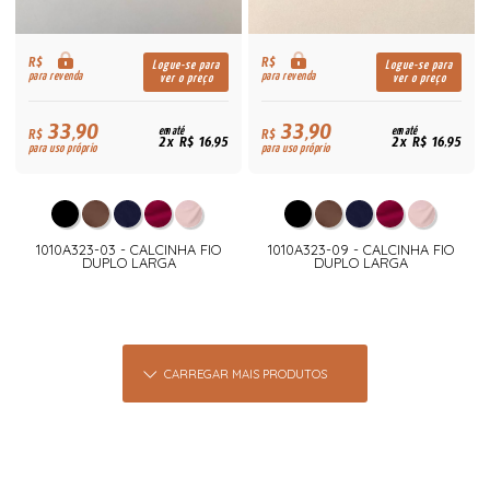
R$
R$
Logue-se para
Logue-se para
para revenda
para revenda
ver o preço
ver o preço
33,90
33,90
R$
em até
R$
em até
2x R$ 16,95
2x R$ 16,95
para uso próprio
para uso próprio
1010A323-03 - CALCINHA FIO
1010A323-09 - CALCINHA FIO
DUPLO LARGA
DUPLO LARGA
CARREGAR MAIS PRODUTOS