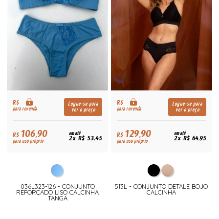
R$
R$
Logue-se para
Logue-se para
para revenda
para revenda
ver o preço
ver o preço
106,90
129,90
R$
em até
R$
em até
2x R$ 53,45
2x R$ 64,95
para uso próprio
para uso próprio
036L323-126 - CONJUNTO
513L - CONJUNTO DETALE BOJO
REFORÇADO LISO CALCINHA
CALCINHA
TANGA