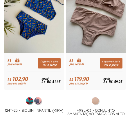
R$
R$
Logue-se para
Logue-se para
para revenda
para revenda
ver o preço
ver o preço
102,90
119,90
R$
em até
R$
em até
2x R$ 51,45
2x R$ 59,95
para uso próprio
para uso próprio
124T-25 - BIQUINI INFANTIL (KIRA)
498L-03 - CONJUNTO
AMAMENTAÇÃO TANGA COS ALTO