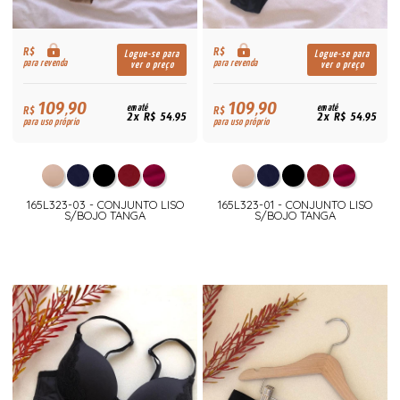
R$
R$
Logue-se para
Logue-se para
para revenda
para revenda
ver o preço
ver o preço
109,90
109,90
R$
em até
R$
em até
2x R$ 54,95
2x R$ 54,95
para uso próprio
para uso próprio
165L323-03 - CONJUNTO LISO
165L323-01 - CONJUNTO LISO
S/BOJO TANGA
S/BOJO TANGA