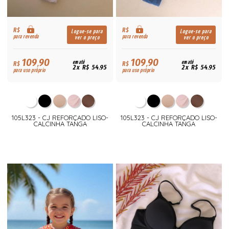
R$
R$
Logue-se para
Logue-se para
para revenda
para revenda
ver o preço
ver o preço
109,90
109,90
R$
em até
R$
em até
2x R$ 54,95
2x R$ 54,95
para uso próprio
para uso próprio
105L323 - CJ REFORÇADO LISO-
105L323 - CJ REFORÇADO LISO-
CALCINHA TANGA
CALCINHA TANGA