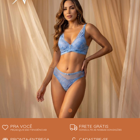
INFANTIL
TODOS DE RENDAS & DELICADEZAS
TODOS DE PRAIA
PRA VOCÊ
FRETE GRÁTIS
PEÇAS QUE SÃO TENDÊNCIAS!
CONSULTE AS NOSSAS CONDIÇÕES
PRONTA-ENTREGA
CADASTRE-SE