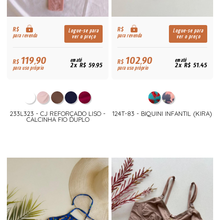
R$
R$
Logue-se para
Logue-se para
para revenda
para revenda
ver o preço
ver o preço
119,90
102,90
R$
em até
R$
em até
2x R$ 59,95
2x R$ 51,45
para uso próprio
para uso próprio
233L323 - CJ REFORÇADO LISO -
124T-83 - BIQUINI INFANTIL (KIRA)
CALCINHA FIO DUPLO