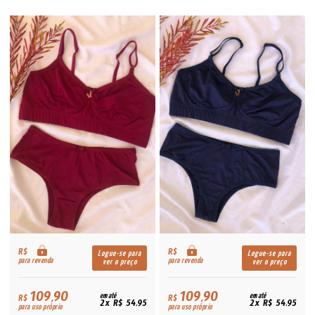
R$
R$
Logue-se para
Logue-se para
para revenda
para revenda
ver o preço
ver o preço
109,90
109,90
R$
em até
R$
em até
2x R$ 54,95
2x R$ 54,95
para uso próprio
para uso próprio