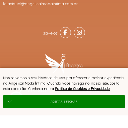
lojavirtual@angelicalmodaintima.com.br
® TODOS DIREITOS RESERVADOS
Nós salvamos o seu histórico de uso pra oferecer a melhor experiência
na Angelical Moda Íntima. Quando você navega no nosso site, aceita
esta condição. Conheça nossa
Política de Cookies e Privacidade
.
SITE 100% SEGURO
PLATAFORMA B2B
ACEITAR E FECHAR