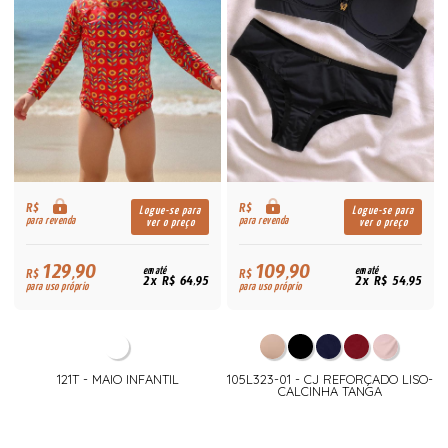
R$
R$
Logue-se para
Logue-se para
para revenda
para revenda
ver o preço
ver o preço
129,90
109,90
R$
em até
R$
em até
2x R$ 64,95
2x R$ 54,95
para uso próprio
para uso próprio
121T - MAIO INFANTIL
105L323-01 - CJ REFORÇADO LISO-
CALCINHA TANGA