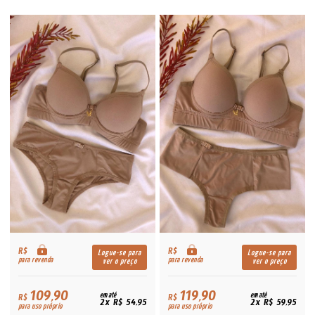
R$
R$
Logue-se para
Logue-se para
para revenda
para revenda
ver o preço
ver o preço
109,90
119,90
R$
em até
R$
em até
2x R$ 54,95
2x R$ 59,95
para uso próprio
para uso próprio