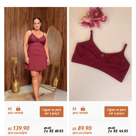
R$
R$
Logue-se para
Logue-se para
para revenda
para revenda
ver o preço
ver o preço
139,90
89,90
R$
em até
R$
em até
2x R$ 69,95
2x R$ 44,95
para uso próprio
para uso próprio