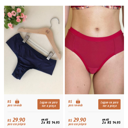
R$
R$
Logue-se para
Logue-se para
para revenda
para revenda
ver o preço
ver o preço
29,90
29,90
R$
em até
R$
em até
2x R$ 14,95
2x R$ 14,95
para uso próprio
para uso próprio