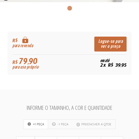
R$
Logue-se para
para revenda
ver o preço
79,90
em até
R$
2x R$ 39,95
para uso próprio
INFORME O TAMANHO, A COR E QUANTIDADE
+1 PEÇA
-1 PEÇA
PREENCHER A QTDE