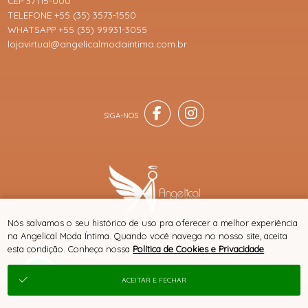
CEP 37115-000
TELEFONE +55 (35) 3573-1550
WHATSAPP +55 (35) 99931-3055
lojavirtual@angelicalmodaintima.com.br
® TODOS DIREITOS RESERVADOS
Nós salvamos o seu histórico de uso pra oferecer a melhor experiência
na Angelical Moda Íntima. Quando você navega no nosso site, aceita
esta condição. Conheça nossa
Política de Cookies e Privacidade
.
SITE 100% SEGURO
PLATAFORMA B2B
ACEITAR E FECHAR