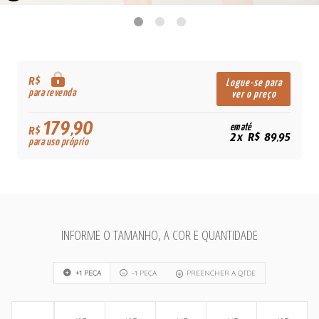
R$
Logue-se para
para revenda
ver o preço
179,90
em até
R$
2x R$ 89,95
para uso próprio
INFORME O TAMANHO, A COR E QUANTIDADE
+1 PEÇA
-1 PEÇA
PREENCHER A QTDE