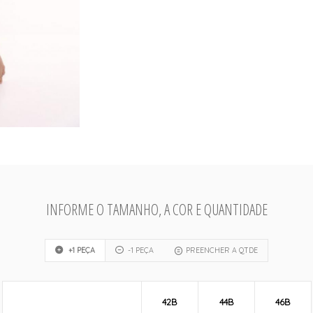
INFORME O TAMANHO, A COR E QUANTIDADE
+1 PEÇA
-1 PEÇA
PREENCHER A QTDE
42B
44B
46B