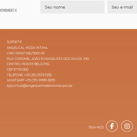
 NOVIDADES E
SUPORTE
ANGELICAL MODA ÍNTIMA
CNPJ 09.047.540/0001-03
RUA CORONEL JOÃO EVANGELISTA DOS ANJOS, 450
CENTRO, MONTE BELO/MG
CEP 37115-000
TELEFONE +55 (35) 3573-1550
WHATSAPP +55 (35) 99931-3055
lojavirtual@angelicalmodaintima.com.br