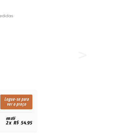
edidas
Logue-se para
ver o preço
em até
2x R$ 54,95