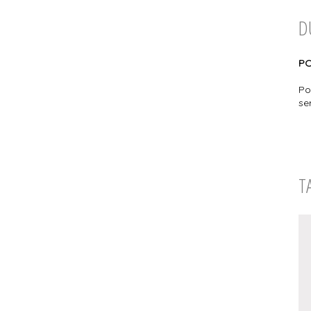
D
PO
Po
se
T