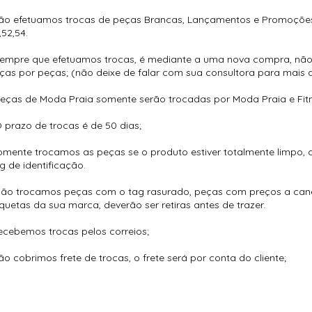
ão efetuamos trocas de peças Brancas, Lançamentos e Promoçõe
,52,54.
Sempre que efetuamos trocas, é mediante a uma nova compra, nã
ças por peças; (não deixe de falar com sua consultora para mais d
Peças de Moda Praia somente serão trocadas por Moda Praia e Fitn
O prazo de trocas é de 50 dias;
omente trocamos as peças se o produto estiver totalmente limpo
g de identificação.
Não trocamos peças com o tag rasurado, peças com preços a can
iquetas da sua marca, deverão ser retiras antes de trazer.
ecebemos trocas pelos correios;
ão cobrimos frete de trocas, o frete será por conta do cliente;