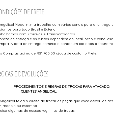
ONDIÇÕES DE FRETE
Angelical Moda Ìntima trabalha com vários canais para a entrega 
viamos para todo Brasil e Exterior.
abalhamos com: Correios e Transportadoras.
prazo de entrega e os custos dependem do local, peso e canal esc
mpra. A data de entrega começa a contar um dia após o faturam
s Compras acima de R$1,700,00 ajuda de custo no Frete.
ROCAS E DEVOLUÇÕES
PROCEDIMENTOS E REGRAS DE TROCA
LIENTES ANGELICAL.
Angelical te dá o direito de trocar as peças que você deixou de ac
r, modelo ou estampa.
aixo algumas de nossas regrinhas de trocas :