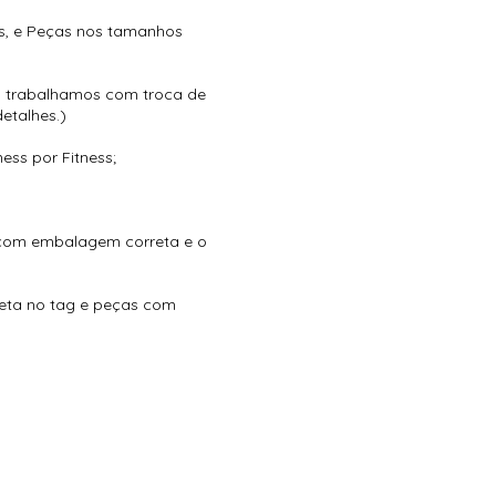
s, e Peças nos tamanhos
o trabalhamos com troca de
etalhes.)
ess por Fitness;
, com embalagem correta e o
eta no tag e peças com