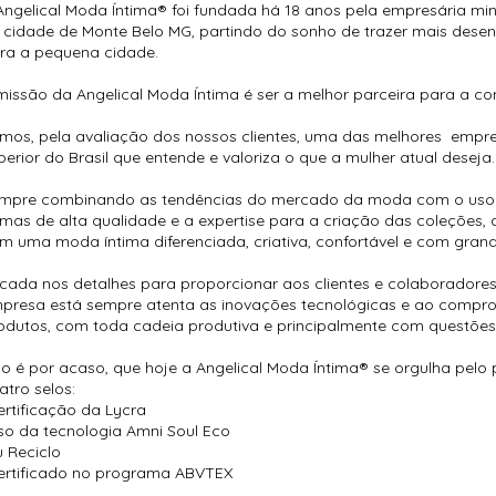
Angelical Moda Íntima® foi fundada há 18 anos pela empresária minei
 cidade de Monte Belo MG, partindo do sonho de trazer mais dese
ra a pequena cidade.
missão da Angelical Moda Íntima é ser a melhor parceira para a co
mos, pela avaliação dos nossos clientes, uma das melhores empres
perior do Brasil que entende e valoriza o que a mulher atual deseja.
mpre combinando as tendências do mercado da moda com o uso e
imas de alta qualidade e a expertise para a criação das coleções
m uma moda íntima diferenciada, criativa, confortável e com grand
cada nos detalhes para proporcionar aos clientes e colaboradores
presa está sempre atenta as inovações tecnológicas e ao compr
odutos, com toda cadeia produtiva e principalmente com questões 
o é por acaso, que hoje a Angelical Moda Íntima® se orgulha pelo
atro selos:
ertificação da Lycra
so da tecnologia Amni Soul Eco
u Reciclo
ertificado no programa ABVTEX