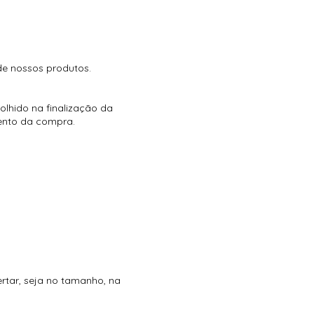
de nossos produtos.
olhido na finalização da
ento da compra.
S PARA ATACADO,
ertar, seja no tamanho, na