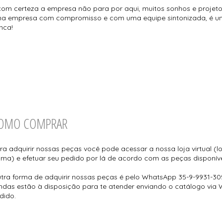
com certeza a empresa não para por aqui, muitos sonhos e projetos 
a empresa com compromisso e com uma equipe sintonizada, é u
nca!
OMO COMPRAR
ra adquirir nossas peças você pode acessar a nossa loja virtual (lo
tima) e efetuar seu pedido por lá de acordo com as peças disponív
tra forma de adquirir nossas peças é pelo WhatsApp 35-9-9931-30
ndas estão à disposição para te atender enviando o catálogo via
dido.