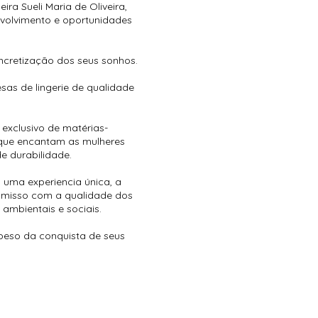
ra Sueli Maria de Oliveira,
nvolvimento e oportunidades
ncretização dos seus sonhos.
as de lingerie de qualidade
xclusivo de matérias-
, que encantam as mulheres
e durabilidade.
 uma experiencia única, a
omisso com a qualidade dos
ambientais e sociais.
 peso da conquista de seus