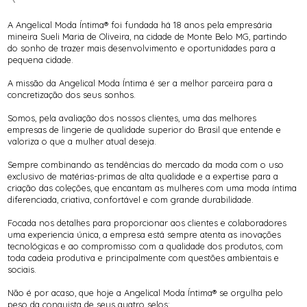
INFANTIL
TODOS DE RENDAS & DELICADEZAS
TODOS DE PRAIA
A Angelical Moda Íntima® foi fundada há 18 anos pela empresária
mineira Sueli Maria de Oliveira, na cidade de Monte Belo MG, partindo
do sonho de trazer mais desenvolvimento e oportunidades para a
pequena cidade.
A missão da Angelical Moda Íntima é ser a melhor parceira para a
concretização dos seus sonhos.
Somos, pela avaliação dos nossos clientes, uma das melhores
empresas de lingerie de qualidade superior do Brasil que entende e
valoriza o que a mulher atual deseja.
Sempre combinando as tendências do mercado da moda com o uso
exclusivo de matérias-primas de alta qualidade e a expertise para a
criação das coleções, que encantam as mulheres com uma moda íntima
diferenciada, criativa, confortável e com grande durabilidade.
Focada nos detalhes para proporcionar aos clientes e colaboradores
uma experiencia única, a empresa está sempre atenta as inovações
tecnológicas e ao compromisso com a qualidade dos produtos, com
toda cadeia produtiva e principalmente com questões ambientais e
sociais.
Não é por acaso, que hoje a Angelical Moda Íntima® se orgulha pelo
peso da conquista de seus quatro selos: