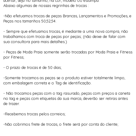
acertar, seja no tamanho, na cor, modelo ou estampa.
Abaixo algumas de nossas regrinhas de trocas :
-Não efetuamos trocas de peças Brancas, Lançamentos e Promoções, e
Peças nos tamanhos 50,52,54.
- Sempre que efetuamos trocas, é mediante a uma nova compra, não
trabalhamos com troca de peças por peças; (não deixe de falar com
sua consultora para mais detalhes.)
- Peças de Moda Praia somente serão trocadas por Moda Praia e Fitness
por Fitness;
- O prazo de trocas é de 50 dias;
-Somente trocamos as peças se o produto estiver totalmente limpo,
com embalagem correta e o Tag de identificação.
- Não trocamos peças com o tag rasurado, peças com preços a caneta
no tag e peças com etiquetas da sua marca, deverão ser retiras antes
de trazer.
-Recebemos trocas pelos correios;
-Não cobrimos frete de trocas, o frete será por conta do cliente;