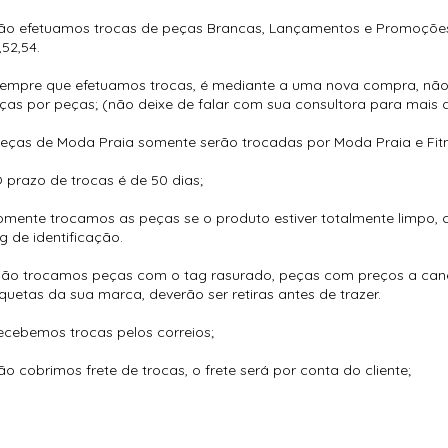
ão efetuamos trocas de peças Brancas, Lançamentos e Promoçõe
,52,54.
Sempre que efetuamos trocas, é mediante a uma nova compra, nã
ças por peças; (não deixe de falar com sua consultora para mais d
Peças de Moda Praia somente serão trocadas por Moda Praia e Fitn
O prazo de trocas é de 50 dias;
omente trocamos as peças se o produto estiver totalmente limpo
g de identificação.
Não trocamos peças com o tag rasurado, peças com preços a can
iquetas da sua marca, deverão ser retiras antes de trazer.
ecebemos trocas pelos correios;
ão cobrimos frete de trocas, o frete será por conta do cliente;