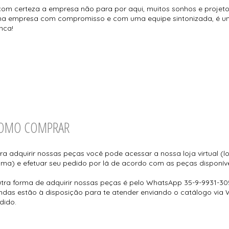
com certeza a empresa não para por aqui, muitos sonhos e projetos 
a empresa com compromisso e com uma equipe sintonizada, é u
nca!
OMO COMPRAR
ra adquirir nossas peças você pode acessar a nossa loja virtual (lo
tima) e efetuar seu pedido por lá de acordo com as peças disponív
tra forma de adquirir nossas peças é pelo WhatsApp 35-9-9931-30
ndas estão à disposição para te atender enviando o catálogo via
dido.