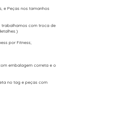
s, e Peças nos tamanhos
o trabalhamos com troca de
etalhes.)
ess por Fitness;
, com embalagem correta e o
eta no tag e peças com