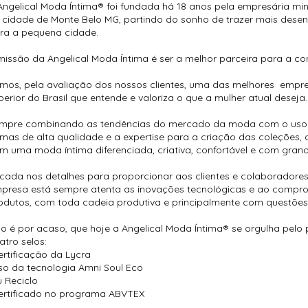
Angelical Moda Íntima® foi fundada há 18 anos pela empresária minei
 cidade de Monte Belo MG, partindo do sonho de trazer mais dese
ra a pequena cidade.
missão da Angelical Moda Íntima é ser a melhor parceira para a co
mos, pela avaliação dos nossos clientes, uma das melhores empres
perior do Brasil que entende e valoriza o que a mulher atual deseja.
mpre combinando as tendências do mercado da moda com o uso e
imas de alta qualidade e a expertise para a criação das coleções
m uma moda íntima diferenciada, criativa, confortável e com grand
cada nos detalhes para proporcionar aos clientes e colaboradores
presa está sempre atenta as inovações tecnológicas e ao compr
odutos, com toda cadeia produtiva e principalmente com questões 
o é por acaso, que hoje a Angelical Moda Íntima® se orgulha pelo
atro selos:
ertificação da Lycra
so da tecnologia Amni Soul Eco
u Reciclo
ertificado no programa ABVTEX