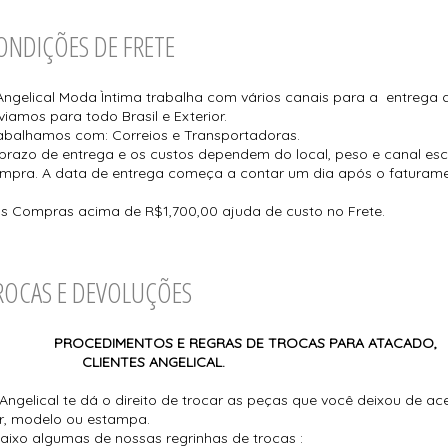
ONDIÇÕES DE FRETE
Angelical Moda Ìntima trabalha com vários canais para a entrega 
viamos para todo Brasil e Exterior.
abalhamos com: Correios e Transportadoras.
prazo de entrega e os custos dependem do local, peso e canal esc
mpra. A data de entrega começa a contar um dia após o faturam
s Compras acima de R$1,700,00 ajuda de custo no Frete.
ROCAS E DEVOLUÇÕES
PROCEDIMENTOS E REGRAS DE TROCA
LIENTES ANGELICAL.
Angelical te dá o direito de trocar as peças que você deixou de ac
r, modelo ou estampa.
aixo algumas de nossas regrinhas de trocas :