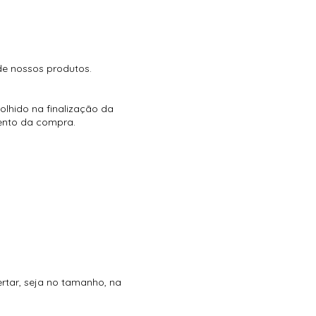
de nossos produtos.
olhido na finalização da
ento da compra.
S PARA ATACADO,
ertar, seja no tamanho, na