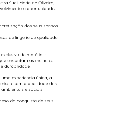
ra Sueli Maria de Oliveira,
nvolvimento e oportunidades
ncretização dos seus sonhos.
as de lingerie de qualidade
xclusivo de matérias-
, que encantam as mulheres
e durabilidade.
 uma experiencia única, a
omisso com a qualidade dos
ambientais e sociais.
 peso da conquista de seus