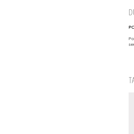
D
PO
Po
se
T