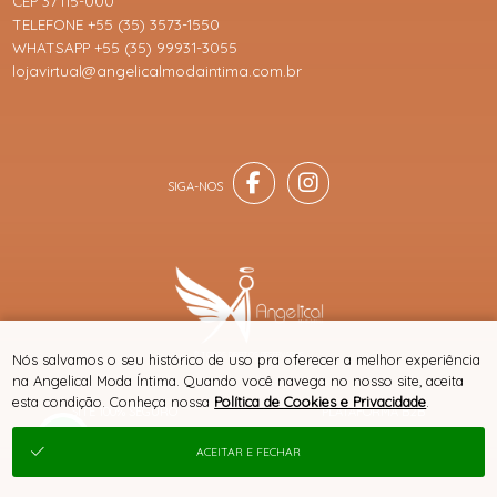
CEP 37115-000
TELEFONE +55 (35) 3573-1550
WHATSAPP +55 (35) 99931-3055
lojavirtual@angelicalmodaintima.com.br
® TODOS DIREITOS RESERVADOS
Nós salvamos o seu histórico de uso pra oferecer a melhor experiência
na Angelical Moda Íntima. Quando você navega no nosso site, aceita
esta condição. Conheça nossa
Política de Cookies e Privacidade
.
SITE 100% SEGURO
PLATAFORMA B2B
ACEITAR E FECHAR