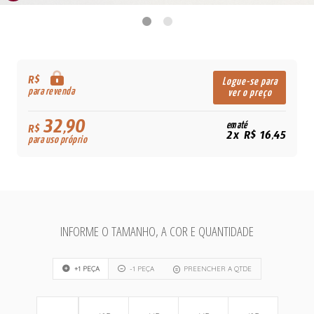
R$
Logue-se para
para revenda
ver o preço
32,90
em até
R$
2x R$ 16,45
para uso próprio
INFORME O TAMANHO, A COR E QUANTIDADE
+1 PEÇA
-1 PEÇA
PREENCHER A QTDE