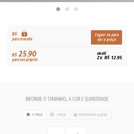
R$
Logue-se para
para revenda
ver o preço
25,90
em até
R$
2x R$ 12,95
para uso próprio
INFORME O TAMANHO, A COR E QUANTIDADE
+1 PEÇA
-1 PEÇA
PREENCHER A QTDE