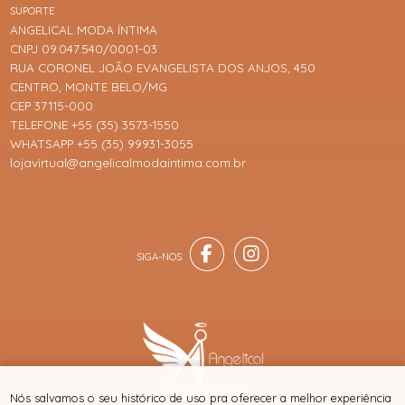
SUPORTE
ANGELICAL MODA ÍNTIMA
CNPJ 09.047.540/0001-03
RUA CORONEL JOÃO EVANGELISTA DOS ANJOS, 450
CENTRO, MONTE BELO/MG
CEP 37115-000
TELEFONE +55 (35) 3573-1550
WHATSAPP +55 (35) 99931-3055
lojavirtual@angelicalmodaintima.com.br
® TODOS DIREITOS RESERVADOS
Nós salvamos o seu histórico de uso pra oferecer a melhor experiência