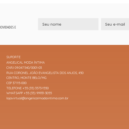
 NOVIDADES E
SUPORTE
ANGELICAL MODA ÍNTIMA
CNPJ 09.047.540/0001-03
RUA CORONEL JOÃO EVANGELISTA DOS ANJOS, 450
CENTRO, MONTE BELO/MG
CEP 37115-000
TELEFONE +55 (35) 3573-1550
WHATSAPP +55 (35) 99931-3055
lojavirtual@angelicalmodaintima.com.br