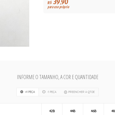
39,90
R$
para uso próprio
INFORME O TAMANHO, A COR E QUANTIDADE
+1 PEÇA
-1 PEÇA
PREENCHER A QTDE
42B
44B
46B
4