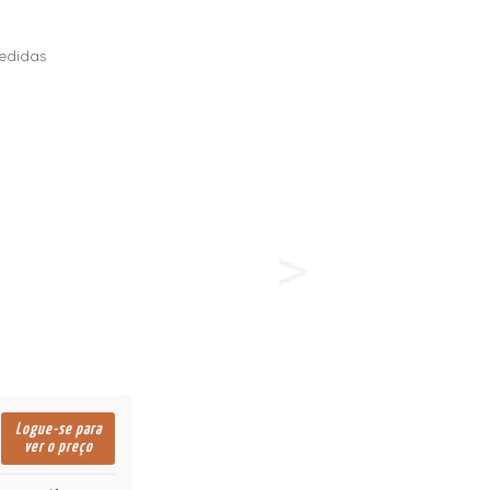
edidas
Logue-se para
ver o preço