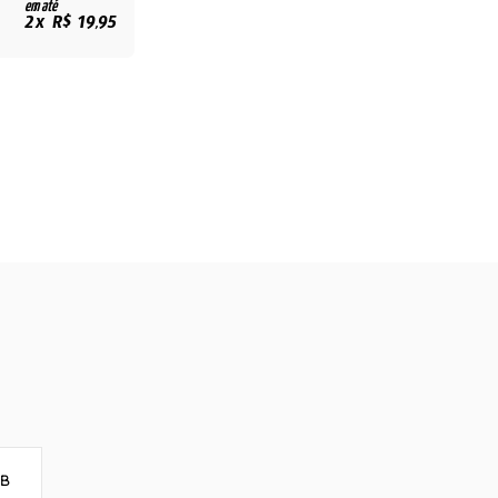
em até
2x R$ 19,95
8B