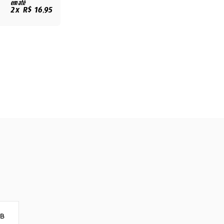
em até
2x R$ 16,95
8B