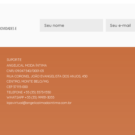
 NOVIDADES E
SUPORTE
ANGELICAL MODA ÍNTIMA
CNPJ 09.047.540/0001-03
RUA CORONEL JOÃO EVANGELISTA DOS ANJOS, 450
CENTRO, MONTE BELO/MG
CEP 37115-000
TELEFONE +55 (35) 3573-1550
WHATSAPP +55 (35) 99931-3055
lojavirtual@angelicalmodaintima.com.br