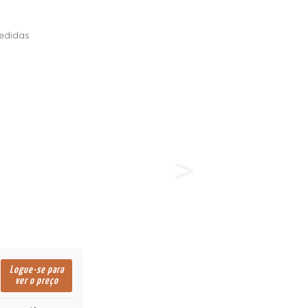
edidas
Logue-se para
ver o preço