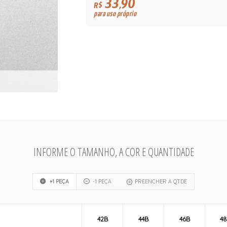
33,90
R$
para uso próprio
INFORME O TAMANHO, A COR E QUANTIDADE
+1 PEÇA
-1 PEÇA
PREENCHER A QTDE
42B
44B
46B
4