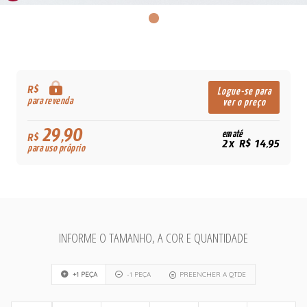
R$
Logue-se para
para revenda
ver o preço
29,90
em até
R$
2x R$ 14,95
para uso próprio
INFORME O TAMANHO, A COR E QUANTIDADE
+1 PEÇA
-1 PEÇA
PREENCHER A QTDE