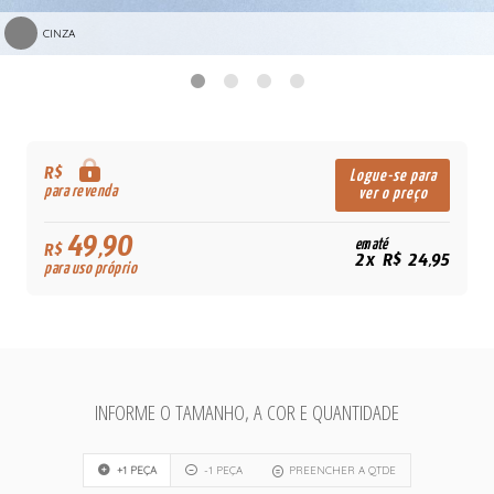
CINZA
R$
Logue-se para
para revenda
ver o preço
49,90
em até
R$
2x R$ 24,95
para uso próprio
INFORME O TAMANHO, A COR E QUANTIDADE
+1 PEÇA
-1 PEÇA
PREENCHER A QTDE