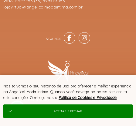
WHATSAPP +55 (35) 99931-3055
lojavirtual@angelicalmodaintima.com.br
® TODOS DIREITOS RESERVADOS
Nós salvamos o seu histórico de uso pra oferecer a melhor experiência
na Angelical Moda Íntima. Quando você navega no nosso site, aceita
esta condição. Conheça nossa
Política de Cookies e Privacidade
.
SITE 100% SEGURO
PLATAFORMA B2B
ACEITAR E FECHAR