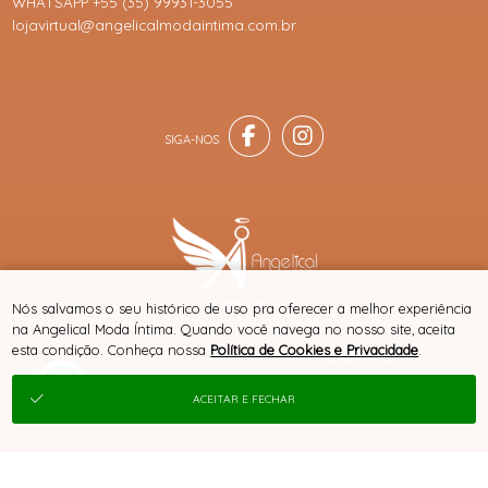
WHATSAPP +55 (35) 99931-3055
lojavirtual@angelicalmodaintima.com.br
® TODOS DIREITOS RESERVADOS
Nós salvamos o seu histórico de uso pra oferecer a melhor experiência
na Angelical Moda Íntima. Quando você navega no nosso site, aceita
esta condição. Conheça nossa
Política de Cookies e Privacidade
.
SITE 100% SEGURO
PLATAFORMA B2B
ACEITAR E FECHAR