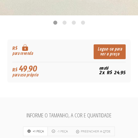
R$
Logue-se para
para revenda
ver o preço
49,90
em até
R$
2x R$ 24,95
para uso próprio
INFORME O TAMANHO, A COR E QUANTIDADE
+1 PEÇA
-1 PEÇA
PREENCHER A QTDE