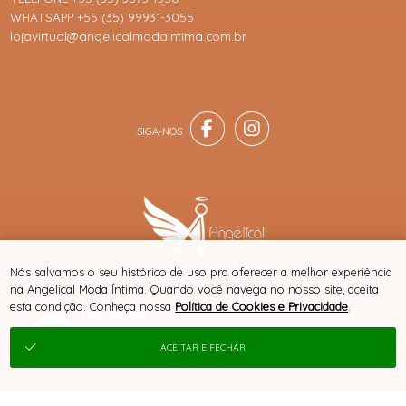
WHATSAPP +55 (35) 99931-3055
lojavirtual@angelicalmodaintima.com.br
® TODOS DIREITOS RESERVADOS
Nós salvamos o seu histórico de uso pra oferecer a melhor experiência
na Angelical Moda Íntima. Quando você navega no nosso site, aceita
esta condição. Conheça nossa
Política de Cookies e Privacidade
.
SITE 100% SEGURO
PLATAFORMA B2B
ACEITAR E FECHAR