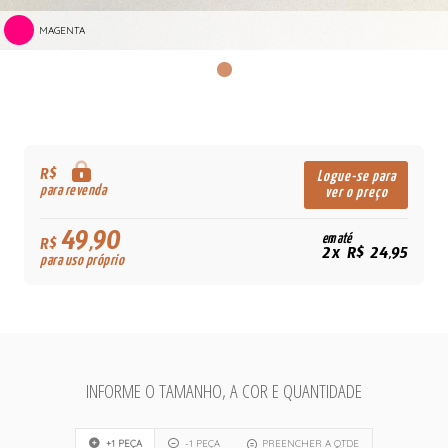
MAGENTA
R$
Logue-se para
para revenda
ver o preço
49,90
em até
R$
2x R$ 24,95
para uso próprio
INFORME O TAMANHO, A COR E QUANTIDADE
+1 PEÇA
-1 PEÇA
PREENCHER A QTDE