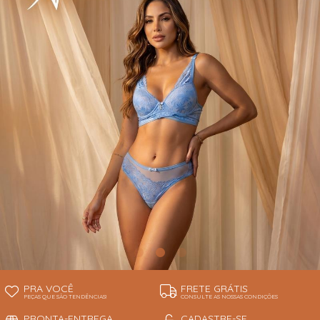
INFANTIL
TODOS DE RENDAS & DELICADEZAS
TODOS DE PRAIA
PRA VOCÊ
FRETE GRÁTIS
PEÇAS QUE SÃO TENDÊNCIAS!
CONSULTE AS NOSSAS CONDIÇÕES
PRONTA-ENTREGA
CADASTRE-SE