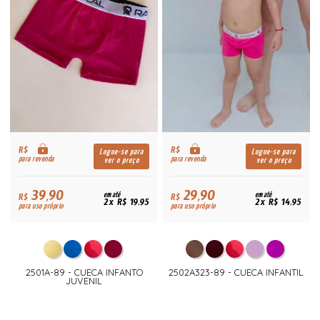
R$
R$
Logue-se para
Logue-se para
para revenda
para revenda
ver o preço
ver o preço
39,90
29,90
R$
em até
R$
em até
2x R$ 19,95
2x R$ 14,95
para uso próprio
para uso próprio
2501A-89 - CUECA INFANTO
2502A323-89 - CUECA INFANTIL
JUVENIL