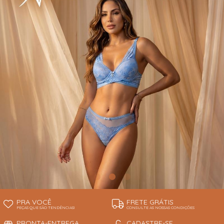
INFANTIL
TODOS DE RENDAS & DELICADEZAS
TODOS DE PRAIA
PRA VOCÊ
FRETE GRÁTIS
PEÇAS QUE SÃO TENDÊNCIAS!
CONSULTE AS NOSSAS CONDIÇÕES
PRONTA-ENTREGA
CADASTRE-SE