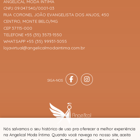
ANGELICAL MODA ÍNTIMA
CNPJ 09.047.540/0001-03
RUA CORONEL JOÃO EVANGELISTA DOS ANJOS, 450
CENTRO, MONTE BELO/MG
CEP 37115-000
TELEFONE +55 (35) 3573-1550
WHATSAPP +55 (35) 99931-3055
lojavirtual@angelicalmodaintima.com.br
® TODOS DIREITOS RESERVADOS
Nós salvamos o seu histórico de uso pra oferecer a melhor experiência
na Angelical Moda Íntima. Quando você navega no nosso site, aceita