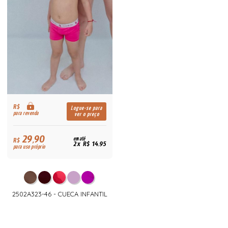
R$
Logue-se para
para revenda
ver o preço
29,90
R$
em até
2x R$ 14,95
para uso próprio
2502A323-46 - CUECA INFANTIL