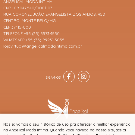
ANGELICAL MODA ÍNTIMA
CNPJ 09.047.540/0001-03
RUA CORONEL JOÃO EVANGELISTA DOS ANJOS, 450
CENTRO, MONTE BELO/MG
CEP 37115-000
TELEFONE +55 (35) 3573-1550
WHATSAPP +55 (35) 99931-3055
lojavirtual@angelicalmodaintima.com.br
® TODOS DIREITOS RESERVADOS
Nós salvamos o seu histórico de uso pra oferecer a melhor experiência
na Angelical Moda Íntima. Quando você navega no nosso site, aceita