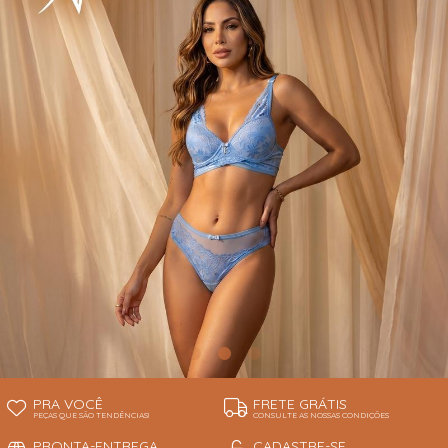
INFANTIL
TODOS DE RENDAS & DELICADEZAS
TODOS DE PRAIA
PRA VOCÊ
FRETE GRÁTIS
PEÇAS QUE SÃO TENDÊNCIAS!
CONSULTE AS NOSSAS CONDIÇÕES
PRONTA-ENTREGA
CADASTRE-SE