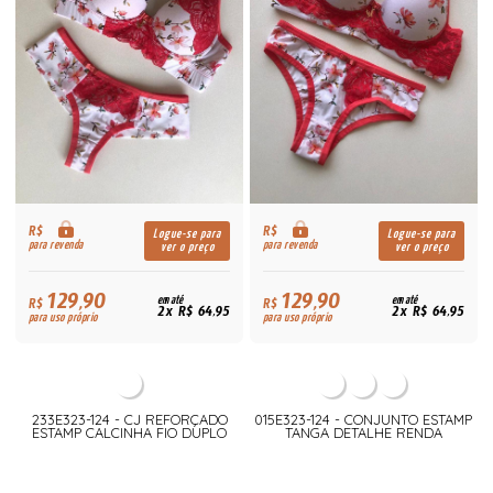
R$
R$
Logue-se para
Logue-se para
para revenda
para revenda
ver o preço
ver o preço
129,90
129,90
R$
em até
R$
em até
2x R$ 64,95
2x R$ 64,95
para uso próprio
para uso próprio
233E323-124 - CJ REFORÇADO
015E323-124 - CONJUNTO ESTAMP
ESTAMP CALCINHA FIO DUPLO
TANGA DETALHE RENDA