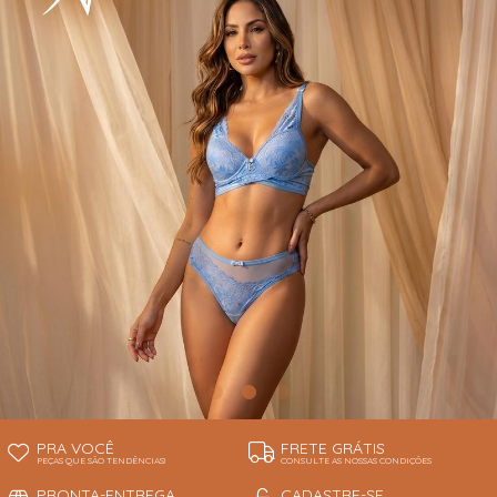
INFANTIL
TODOS DE RENDAS & DELICADEZAS
TODOS DE PRAIA
PRA VOCÊ
FRETE GRÁTIS
PEÇAS QUE SÃO TENDÊNCIAS!
CONSULTE AS NOSSAS CONDIÇÕES
PRONTA-ENTREGA
CADASTRE-SE