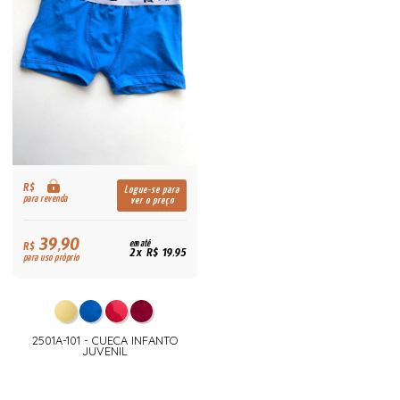
R$
Logue-se para
para revenda
ver o preço
39,90
R$
em até
2x R$ 19,95
para uso próprio
2501A-101 - CUECA INFANTO
JUVENIL