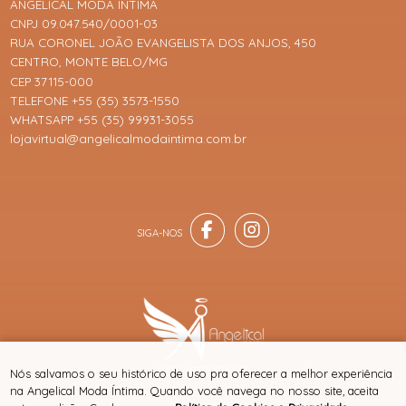
ANGELICAL MODA ÍNTIMA
CNPJ 09.047.540/0001-03
RUA CORONEL JOÃO EVANGELISTA DOS ANJOS, 450
CENTRO, MONTE BELO/MG
CEP 37115-000
TELEFONE +55 (35) 3573-1550
WHATSAPP +55 (35) 99931-3055
lojavirtual@angelicalmodaintima.com.br
® TODOS DIREITOS RESERVADOS
Nós salvamos o seu histórico de uso pra oferecer a melhor experiência
na Angelical Moda Íntima. Quando você navega no nosso site, aceita