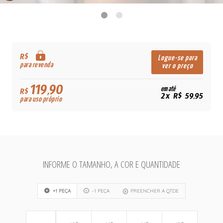
R$
Logue-se para
para revenda
ver o preço
119,90
em até
R$
2x R$ 59,95
para uso próprio
INFORME O TAMANHO, A COR E QUANTIDADE
+1 PEÇA
-1 PEÇA
PREENCHER A QTDE