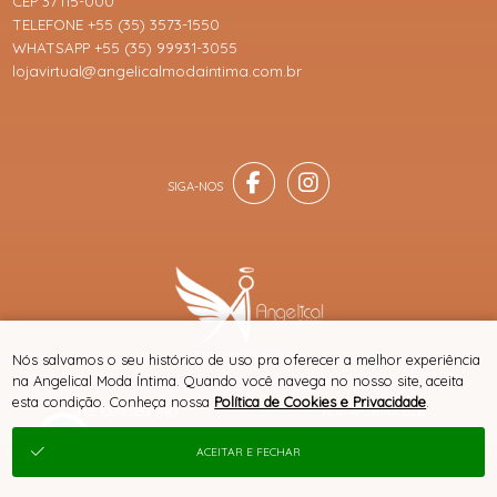
CEP 37115-000
TELEFONE +55 (35) 3573-1550
WHATSAPP +55 (35) 99931-3055
lojavirtual@angelicalmodaintima.com.br
® TODOS DIREITOS RESERVADOS
Nós salvamos o seu histórico de uso pra oferecer a melhor experiência
na Angelical Moda Íntima. Quando você navega no nosso site, aceita
esta condição. Conheça nossa
Política de Cookies e Privacidade
.
SITE 100% SEGURO
PLATAFORMA B2B
ACEITAR E FECHAR