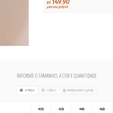
149,90
R$
para uso próprio
INFORME O TAMANHO, A COR E QUANTIDADE
+1 PEÇA
-1 PEÇA
PREENCHER A QTDE
40B
42B
44B
46B