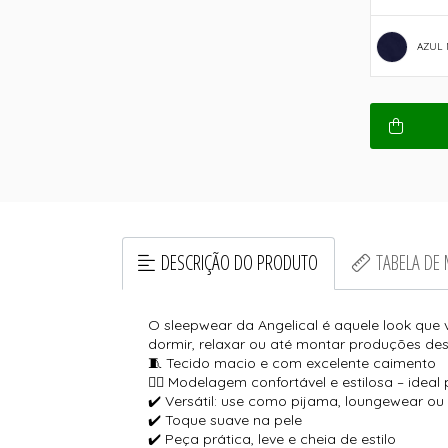
AZUL
DESCRIÇÃO DO PRODUTO
TABELA DE
O sleepwear da Angelical é aquele look que v
dormir, relaxar ou até montar produções des
🧵 Tecido macio e com excelente caimento
🧘‍♀️ Modelagem confortável e estilosa – id
✔️ Versátil: use como pijama, loungewear ou
✔️ Toque suave na pele
✔️ Peça prática, leve e cheia de estilo