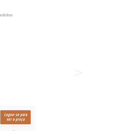
edidas
Logue-se para
ver o preço