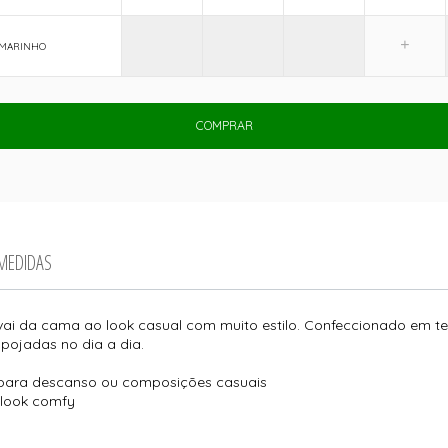
 MARINHO
COMPRAR
 MEDIDAS
ai da cama ao look casual com muito estilo. Confeccionado em teci
pojadas no dia a dia.
eal para descanso ou composições casuais
 look comfy