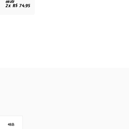
em até
2x R$ 74,95
48B