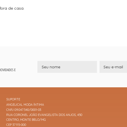
 fora de casa.
 NOVIDADES E
SUPORTE
ANGELICAL MODA ÍNTIMA
CNPJ 09.047.540/0001-03
RUA CORONEL JOÃO EVANGELISTA DOS ANJOS, 450
CENTRO, MONTE BELO/MG
CEP 37115-000