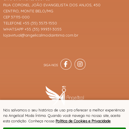
RUA CORONEL JOÃO EVANGELISTA DOS ANJOS, 450
CENTRO, MONTE BELO/MG
CEP 37115-000
TELEFONE +55 (35) 3573-1550
WHATSAPP +55 (35) 99931-3055
lojavirtual@angelicalmodaintima.com.br
® TODOS DIREITOS RESERVADOS
Nós salvamos o seu histórico de uso pra oferecer a melhor experiência
na Angelical Moda Íntima. Quando você navega no nosso site, aceita
esta condição. Conheça nossa
Política de Cookies e Privacidade
.
SITE 100% SEGURO
PLATAFORMA B2B