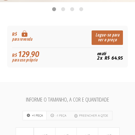
R$
Logue-se para
para revenda
ver o preço
129,90
em até
R$
2x R$ 64,95
para uso próprio
INFORME O TAMANHO, A COR E QUANTIDADE
+1 PEÇA
-1 PEÇA
PREENCHER A QTDE