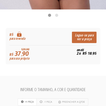
R$
Logue-se para
para revenda
ver o preço
129,90
em até
37,90
2x R$ 18,95
R$
para uso próprio
INFORME O TAMANHO, A COR E QUANTIDADE
+1 PEÇA
-1 PEÇA
PREENCHER A QTDE