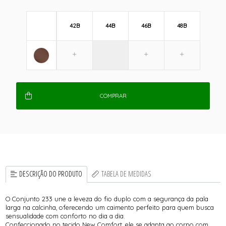
42B
44B
46B
48B
COMPRAR
DESCRIÇÃO DO PRODUTO
TABELA DE MEDIDAS
O Conjunto 233 une a leveza do fio duplo com a segurança da pala
larga na calcinha, oferecendo um caimento perfeito para quem busca
sensualidade com conforto no dia a dia.
Confeccionado no tecido New Comfort, ele se adapta ao corpo com