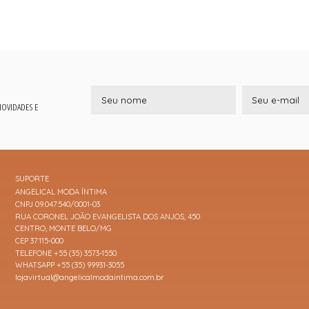
 NOVIDADES E
SUPORTE
ANGELICAL MODA ÍNTIMA
CNPJ 09.047.540/0001-03
RUA CORONEL JOÃO EVANGELISTA DOS ANJOS, 450
CENTRO, MONTE BELO/MG
CEP 37115-000
TELEFONE +55 (35) 3573-1550
WHATSAPP +55 (35) 99931-3055
lojavirtual@angelicalmodaintima.com.br