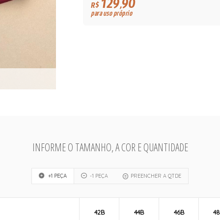
129,90
R$
para uso próprio
INFORME O TAMANHO, A COR E QUANTIDADE
+1 PEÇA
-1 PEÇA
PREENCHER A QTDE
42B
44B
46B
4