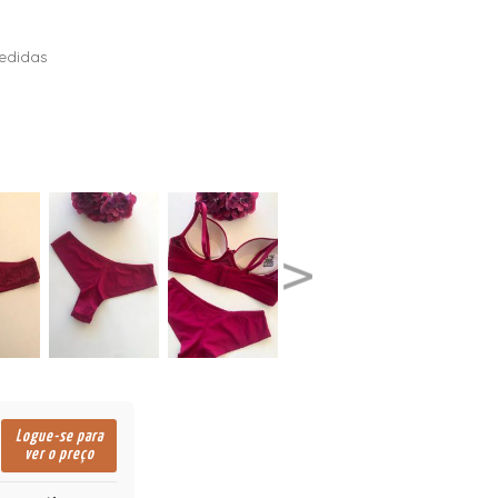
edidas
Logue-se para
ver o preço