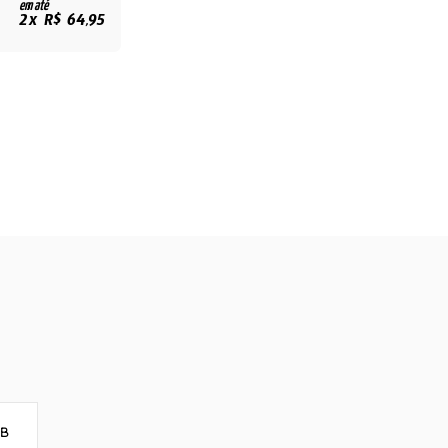
em até
2x R$ 64,95
8B