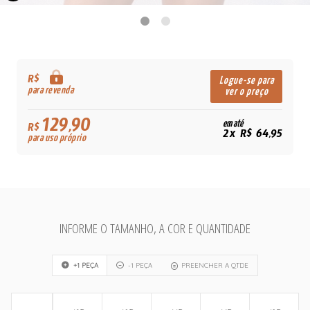
R$
Logue-se para
para revenda
ver o preço
129,90
em até
R$
2x R$ 64,95
para uso próprio
INFORME O TAMANHO, A COR E QUANTIDADE
+1 PEÇA
-1 PEÇA
PREENCHER A QTDE