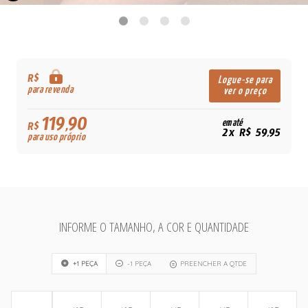
R$
Logue-se para
para revenda
ver o preço
119,90
em até
R$
2x R$ 59,95
para uso próprio
INFORME O TAMANHO, A COR E QUANTIDADE
+1 PEÇA
-1 PEÇA
PREENCHER A QTDE