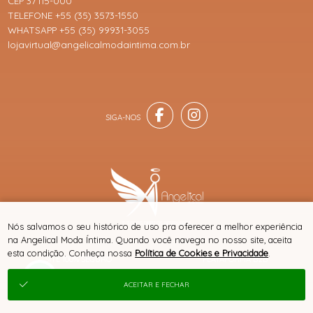
CEP 37115-000
TELEFONE +55 (35) 3573-1550
WHATSAPP +55 (35) 99931-3055
lojavirtual@angelicalmodaintima.com.br
® TODOS DIREITOS RESERVADOS
Nós salvamos o seu histórico de uso pra oferecer a melhor experiência
na Angelical Moda Íntima. Quando você navega no nosso site, aceita
esta condição. Conheça nossa
Política de Cookies e Privacidade
.
SITE 100% SEGURO
PLATAFORMA B2B
ACEITAR E FECHAR