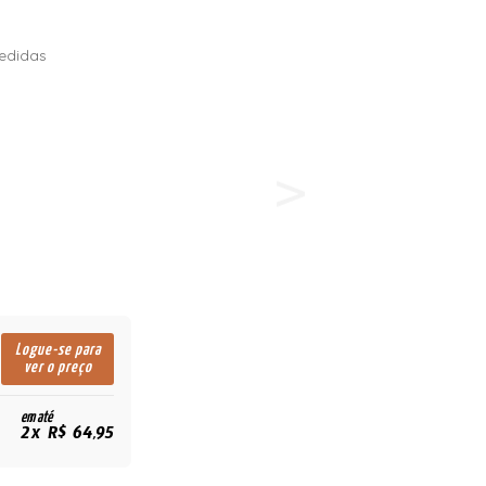
edidas
Logue-se para
ver o preço
em até
2x R$ 64,95