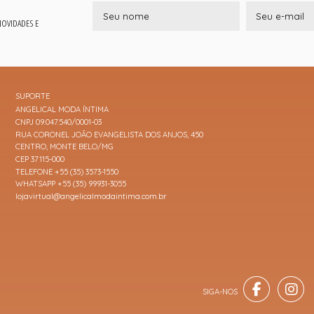
 NOVIDADES E
SUPORTE
ANGELICAL MODA ÍNTIMA
CNPJ 09.047.540/0001-03
RUA CORONEL JOÃO EVANGELISTA DOS ANJOS, 450
CENTRO, MONTE BELO/MG
CEP 37115-000
TELEFONE +55 (35) 3573-1550
WHATSAPP +55 (35) 99931-3055
lojavirtual@angelicalmodaintima.com.br