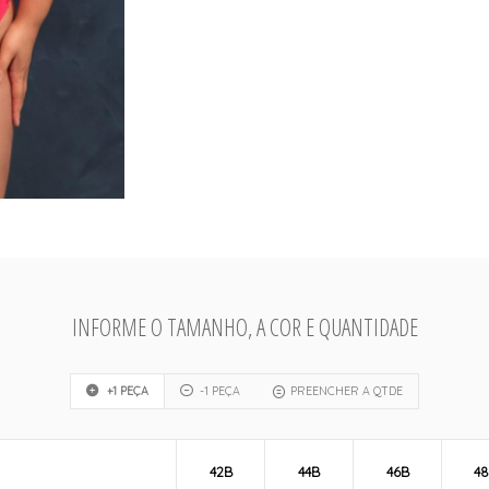
INFORME O TAMANHO, A COR E QUANTIDADE
+1 PEÇA
-1 PEÇA
PREENCHER A QTDE
42B
44B
46B
4