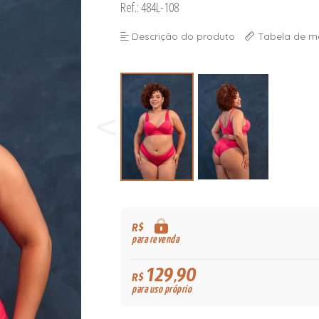
Ref.: 484L-108
Descrição do produto
Tabela de m
R$
para revenda
129,90
R$
para uso próprio