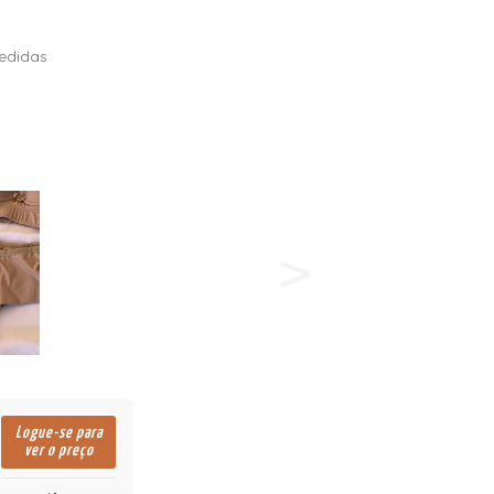
edidas
Logue-se para
ver o preço