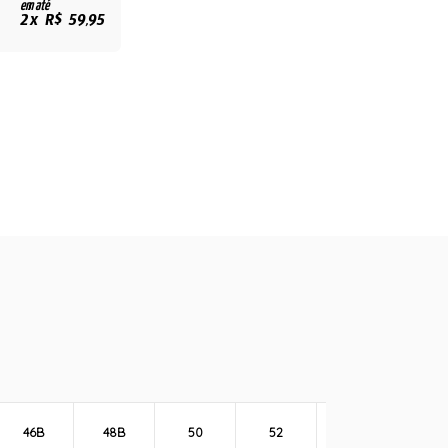
em até
2x R$ 59,95
46B
48B
50
52
54