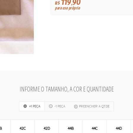
119,90
R$
para uso próprio
INFORME O TAMANHO, A COR E QUANTIDADE
+1 PEÇA
-1 PEÇA
PREENCHER A QTDE
B
42C
42D
44B
44C
44D