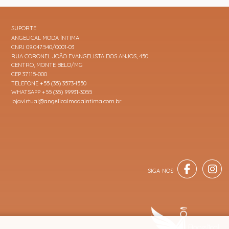
SUPORTE
ANGELICAL MODA ÍNTIMA
CNPJ 09.047.540/0001-03
RUA CORONEL JOÃO EVANGELISTA DOS ANJOS, 450
CENTRO, MONTE BELO/MG
CEP 37115-000
TELEFONE +55 (35) 3573-1550
WHATSAPP +55 (35) 99931-3055
lojavirtual@angelicalmodaintima.com.br