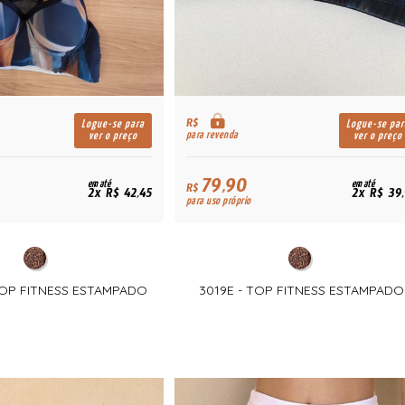
R$
Logue-se para
Logue-se par
para revenda
ver o preço
ver o preço
79,90
em até
em até
R$
2x R$ 42,45
2x R$ 39
para uso próprio
 TOP FITNESS ESTAMPADO
3019E - TOP FITNESS ESTAMPADO