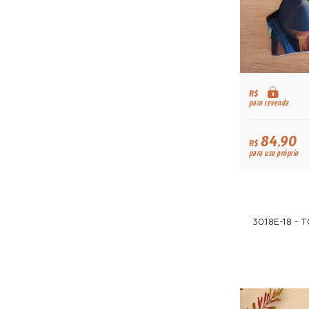
R$
para revenda
84,90
R$
para uso próprio
3018E-18 -