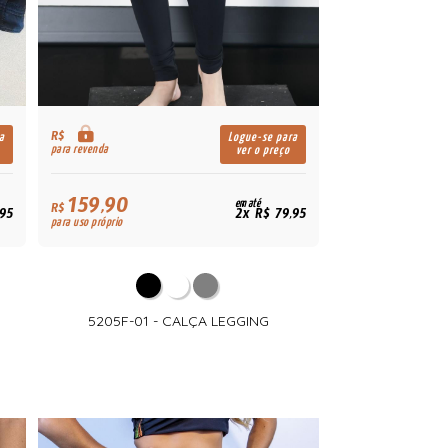
R$
a
Logue-se para
para revenda
ver o preço
159,90
em até
R$
,95
2x R$ 79,95
para uso próprio
5205F-01 - CALÇA LEGGING