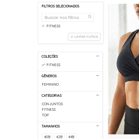
FILTROS SELECIONADOS
FITNESS
LIMPAR FILTROS
COLEÇÕES
FITNESS
GÊNEROS
FEMININO
CATEGORIAS
CONJUNTOS
FITNESS
TOP
TAMANHOS
40B
42B
44B