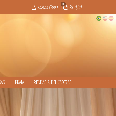
0
Minha Conta
R$ 0,00
SAS
PRAIA
RENDAS & DELICADEZAS
CADEZAS
LSAS
INO
AS
L
S
S
L