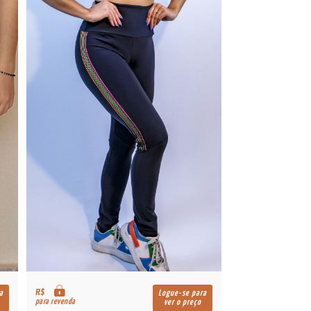
R$
a
Logue-se para
para revenda
ver o preço