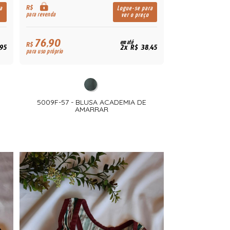
R$
a
Logue-se para
para revenda
ver o preço
76,90
em até
R$
,95
2x R$ 38,45
para uso próprio
5009F-57 - BLUSA ACADEMIA DE
AMARRAR