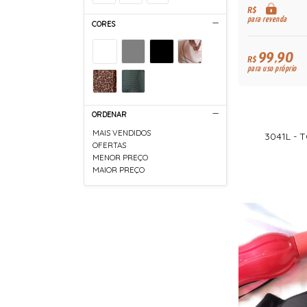
R$
para revenda
CORES
99,90
R$
para uso próprio
ORDENAR
MAIS VENDIDOS
3041L -
OFERTAS
MENOR PREÇO
MAIOR PREÇO