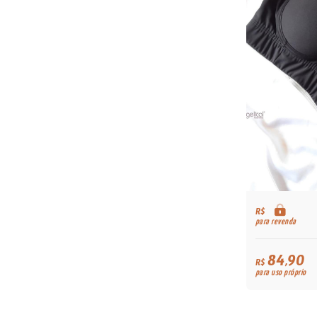
R$
para revenda
84,90
R$
para uso próprio