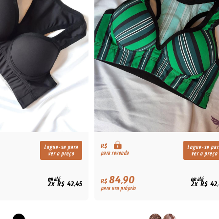
R$
Logue-se para
Logue-se par
para revenda
ver o preço
ver o preço
84,90
em até
em até
R$
2x R$ 42,45
2x R$ 42
para uso próprio