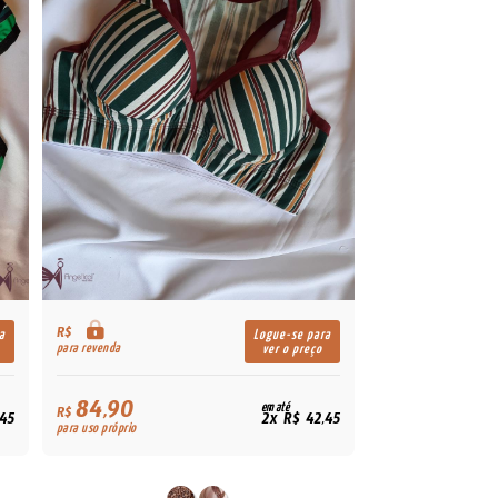
R$
a
Logue-se para
para revenda
ver o preço
84,90
em até
R$
,45
2x R$ 42,45
para uso próprio