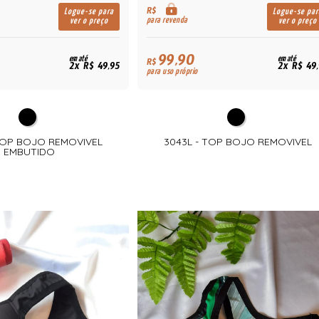
R$
Logue-se para
Logue-se par
para revenda
ver o preço
ver o preço
99,90
em até
em até
R$
2x R$ 49,95
2x R$ 49
para uso próprio
 TOP BOJO REMOVIVEL
3043L - TOP BOJO REMOVIVEL
EMBUTIDO