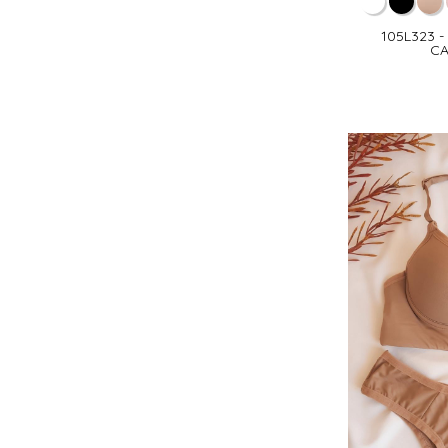
105L323 
CA