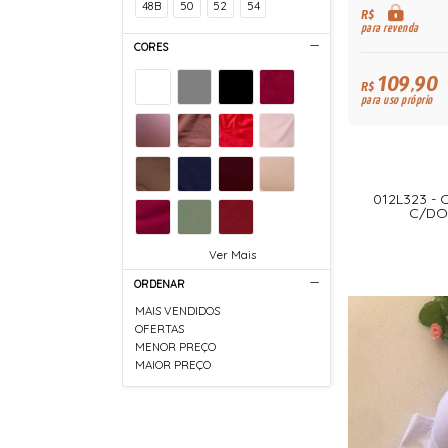
48B
50
52
54
R$
para revenda
CORES
109,90
R$
para uso próprio
012L323 - 
C/DO
Ver Mais
ORDENAR
MAIS VENDIDOS
OFERTAS
MENOR PREÇO
MAIOR PREÇO