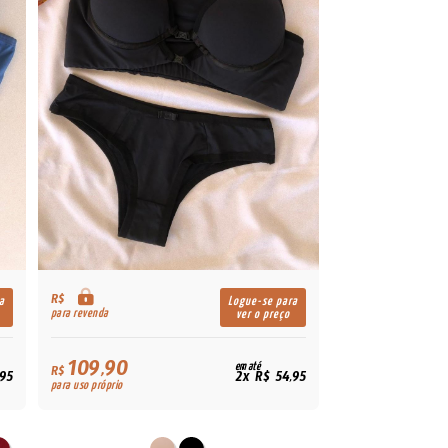
R$
a
Logue-se para
para revenda
ver o preço
109,90
em até
R$
,95
2x R$ 54,95
para uso próprio