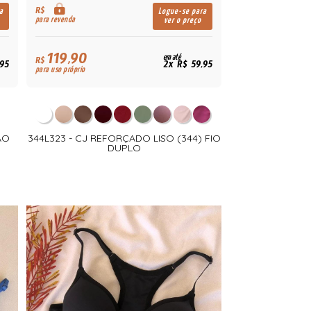
R$
a
Logue-se para
para revenda
ver o preço
119,90
em até
R$
,95
2x R$ 59,95
para uso próprio
ÃO
344L323 - CJ REFORÇADO LISO (344) FIO
DUPLO