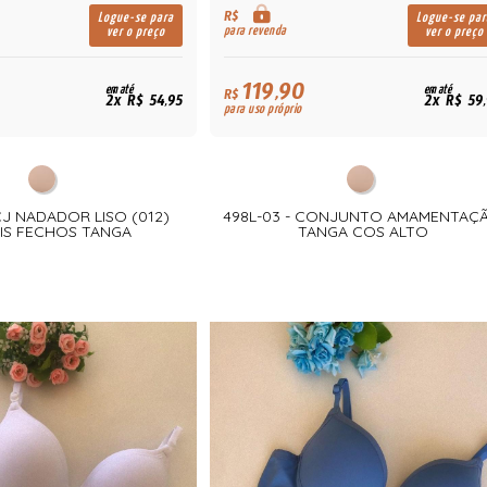
R$
Logue-se para
Logue-se par
para revenda
ver o preço
ver o preço
119,90
em até
em até
R$
2x R$ 54,95
2x R$ 59
para uso próprio
CJ NADADOR LISO (012)
498L-03 - CONJUNTO AMAMENTAÇ
IS FECHOS TANGA
TANGA COS ALTO