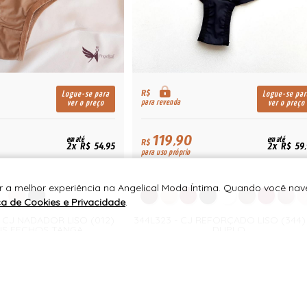
R$
Logue-se para
Logue-se par
para revenda
ver o preço
ver o preço
119,90
em até
em até
R$
2x R$ 54,95
2x R$ 59
para uso próprio
er a melhor experiência na Angelical Moda Íntima. Quando você na
ica de Cookies e Privacidade
.
- CJ NADADOR LISO (012)
344L323 - CJ REFORÇADO LISO (344)
IS FECHOS TANGA
DUPLO