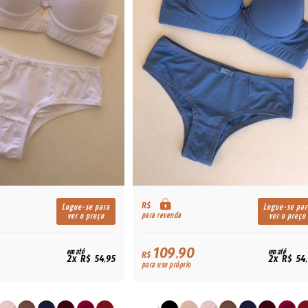
R$
Logue-se para
Logue-se par
para revenda
ver o preço
ver o preço
109,90
em até
em até
R$
2x R$ 54,95
2x R$ 54
para uso próprio