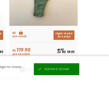
R$
a
Logue-se para
para revenda
ver o preço
119,90
em até
R$
,95
2x R$ 59,95
para uso próprio
vega no nosso
ACEITAR E FECHAR
 FIO
344L323 - CJ REFORÇADO LISO (344) FIO
DUPLO