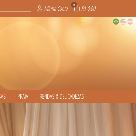
0
Minha Conta
R$ 0,00
SAS
PRAIA
RENDAS & DELICADEZAS
CADEZAS
LSAS
INO
AS
L
S
S
L