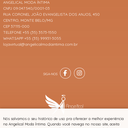
ANGELICAL MODA ÍNTIMA
CNPJ 09.047.540/0001-03
RUA CORONEL JOÃO EVANGELISTA DOS ANJOS, 450
CENTRO, MONTE BELO/MG
CEP 37115-000
TELEFONE +55 (35) 3573-1550
WHATSAPP +55 (35) 99931-3055
lojavirtual@angelicalmodaintima.com.br
® TODOS DIREITOS RESERVADOS
Nós salvamos o seu histórico de uso pra oferecer a melhor experiência
na Angelical Moda Íntima. Quando você navega no nosso site, aceita