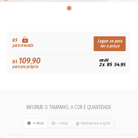
R$
Logue-se para
para revenda
ver o preço
109,90
em até
R$
2x R$ 54,95
para uso próprio
INFORME O TAMANHO, A COR E QUANTIDADE
+1 PEÇA
-1 PEÇA
PREENCHER A QTDE