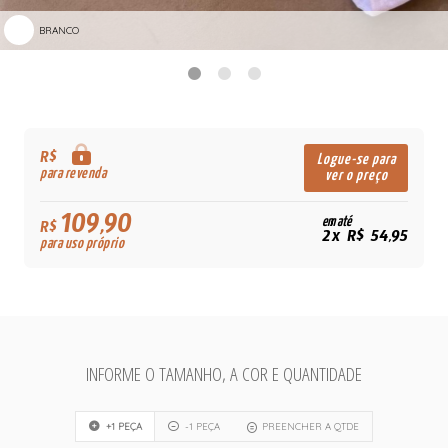
BRANCO
R$
Logue-se para
para revenda
ver o preço
109,90
em até
R$
2x R$ 54,95
para uso próprio
INFORME O TAMANHO, A COR E QUANTIDADE
+1 PEÇA
-1 PEÇA
PREENCHER A QTDE