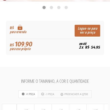
R$
Logue-se para
para revenda
ver o preço
109,90
em até
R$
2x R$ 54,95
para uso próprio
INFORME O TAMANHO, A COR E QUANTIDADE
+1 PEÇA
-1 PEÇA
PREENCHER A QTDE