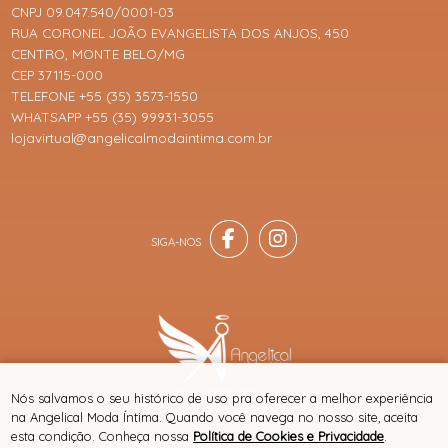
CNPJ 09.047.540/0001-03
RUA CORONEL JOÃO EVANGELISTA DOS ANJOS, 450
CENTRO, MONTE BELO/MG
CEP 37115-000
TELEFONE +55 (35) 3573-1550
WHATSAPP +55 (35) 99931-3055
lojavirtual@angelicalmodaintima.com.br
® TODOS DIREITOS RESERVADOS
Nós salvamos o seu histórico de uso pra oferecer a melhor experiência
na Angelical Moda Íntima. Quando você navega no nosso site, aceita
esta condição. Conheça nossa
Política de Cookies e Privacidade
.
SITE 100% SEGURO
PLATAFORMA B2B