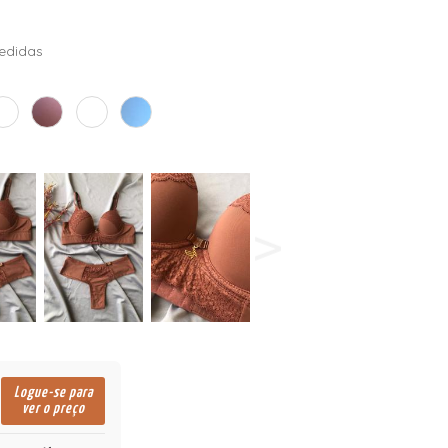
edidas
Logue-se para
ver o preço