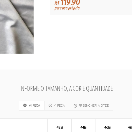
119,90
R$
para uso próprio
INFORME O TAMANHO, A COR E QUANTIDADE
+1 PEÇA
-1 PEÇA
PREENCHER A QTDE
42B
44B
46B
4