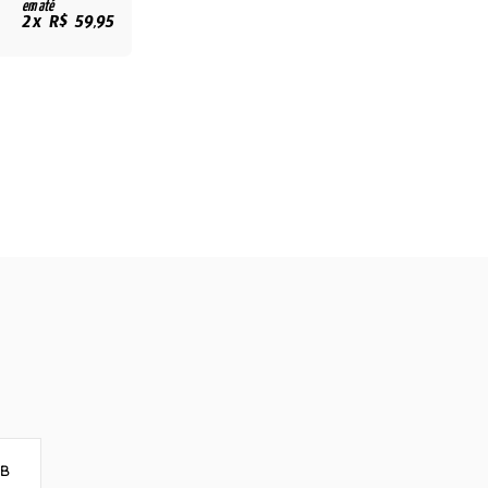
em até
2x R$ 59,95
8B