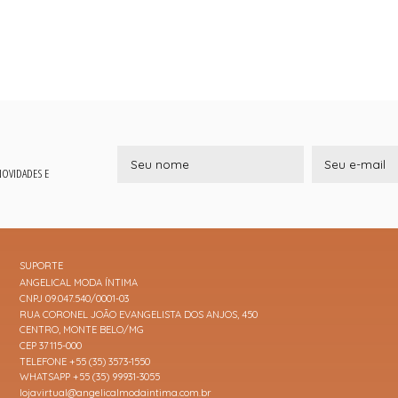
 NOVIDADES E
SUPORTE
ANGELICAL MODA ÍNTIMA
CNPJ 09.047.540/0001-03
RUA CORONEL JOÃO EVANGELISTA DOS ANJOS, 450
CENTRO, MONTE BELO/MG
CEP 37115-000
TELEFONE +55 (35) 3573-1550
WHATSAPP +55 (35) 99931-3055
lojavirtual@angelicalmodaintima.com.br