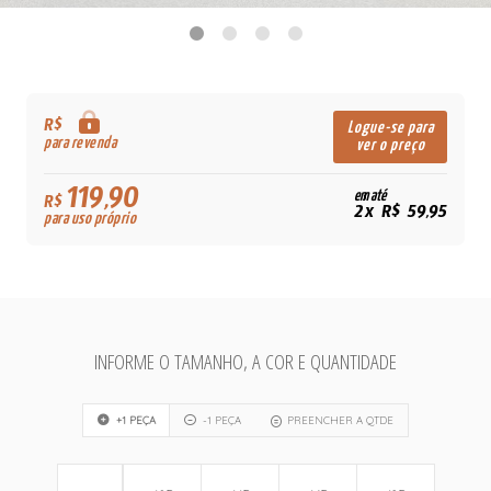
R$
Logue-se para
para revenda
ver o preço
119,90
em até
R$
2x R$ 59,95
para uso próprio
INFORME O TAMANHO, A COR E QUANTIDADE
+1 PEÇA
-1 PEÇA
PREENCHER A QTDE