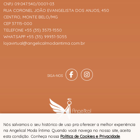
CNPJ 09.047.540/0001-03
RUA CORONEL JOÃO EVANGELISTA DOS ANJOS, 450
CENTRO, MONTE BELO/MG
CEP 37115-000
TELEFONE +55 (35) 3573-1550
WHATSAPP +55 (35) 99931-3055
lojavirtual@angelicalmodaintima.com.br
® TODOS DIREITOS RESERVADOS
Nós salvamos o seu histórico de uso pra oferecer a melhor experiência
na Angelical Moda Íntima. Quando você navega no nosso site, aceita
esta condição. Conheça nossa
Política de Cookies e Privacidade
.
SITE 100% SEGURO
PLATAFORMA B2B