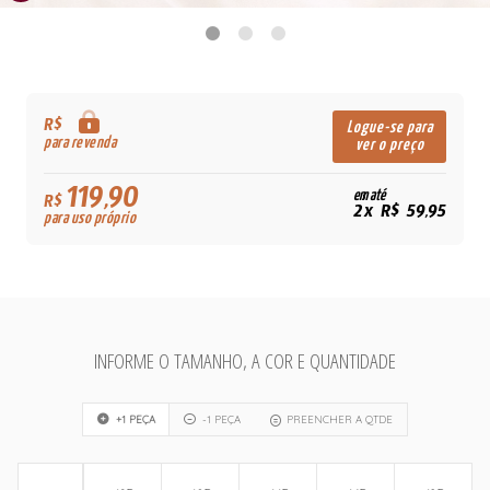
R$
Logue-se para
para revenda
ver o preço
119,90
em até
R$
2x R$ 59,95
para uso próprio
INFORME O TAMANHO, A COR E QUANTIDADE
+1 PEÇA
-1 PEÇA
PREENCHER A QTDE