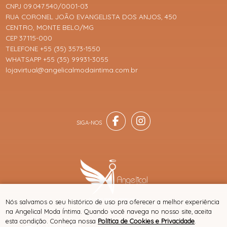
CNPJ 09.047.540/0001-03
RUA CORONEL JOÃO EVANGELISTA DOS ANJOS, 450
CENTRO, MONTE BELO/MG
CEP 37115-000
TELEFONE +55 (35) 3573-1550
WHATSAPP +55 (35) 99931-3055
lojavirtual@angelicalmodaintima.com.br
® TODOS DIREITOS RESERVADOS
Nós salvamos o seu histórico de uso pra oferecer a melhor experiência
na Angelical Moda Íntima. Quando você navega no nosso site, aceita
esta condição. Conheça nossa
Política de Cookies e Privacidade
.
SITE 100% SEGURO
PLATAFORMA B2B