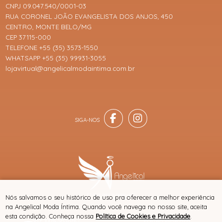
CNPJ 09.047.540/0001-03
RUA CORONEL JOÃO EVANGELISTA DOS ANJOS, 450
CENTRO, MONTE BELO/MG
CEP 37115-000
TELEFONE +55 (35) 3573-1550
WHATSAPP +55 (35) 99931-3055
lojavirtual@angelicalmodaintima.com.br
® TODOS DIREITOS RESERVADOS
Nós salvamos o seu histórico de uso pra oferecer a melhor experiência
na Angelical Moda Íntima. Quando você navega no nosso site, aceita
esta condição. Conheça nossa
Política de Cookies e Privacidade
.
SITE 100% SEGURO
PLATAFORMA B2B