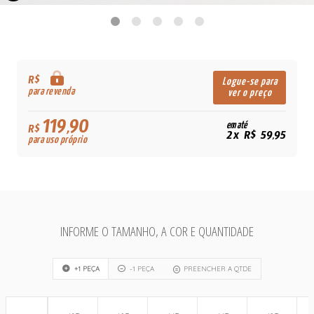
R$
Logue-se para
para revenda
ver o preço
119,90
em até
R$
2x R$ 59,95
para uso próprio
INFORME O TAMANHO, A COR E QUANTIDADE
+1 PEÇA
-1 PEÇA
PREENCHER A QTDE