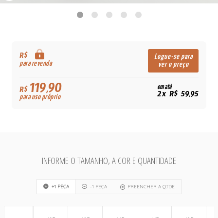
R$
Logue-se para
para revenda
ver o preço
119,90
em até
R$
2x R$ 59,95
para uso próprio
INFORME O TAMANHO, A COR E QUANTIDADE
+1 PEÇA
-1 PEÇA
PREENCHER A QTDE