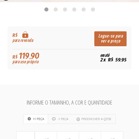
R$
Logue-se para
para revenda
ver o preço
119,90
em até
R$
2x R$ 59,95
para uso próprio
INFORME O TAMANHO, A COR E QUANTIDADE
+1 PEÇA
-1 PEÇA
PREENCHER A QTDE