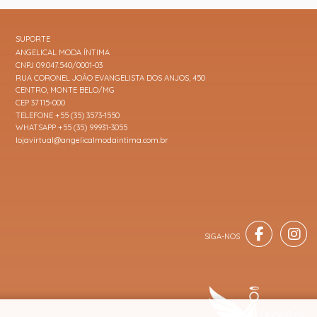
SUPORTE
ANGELICAL MODA ÍNTIMA
CNPJ 09.047.540/0001-03
RUA CORONEL JOÃO EVANGELISTA DOS ANJOS, 450
CENTRO, MONTE BELO/MG
CEP 37115-000
TELEFONE +55 (35) 3573-1550
WHATSAPP +55 (35) 99931-3055
lojavirtual@angelicalmodaintima.com.br