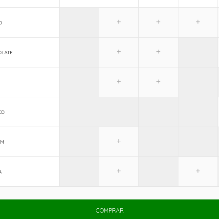
O
OLATE
CO
IM
A
COMPRAR