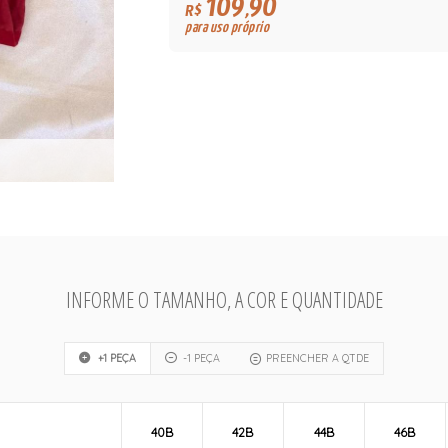
109,90
R$
para uso próprio
INFORME O TAMANHO, A COR E QUANTIDADE
+1 PEÇA
-1 PEÇA
PREENCHER A QTDE
40B
42B
44B
46B