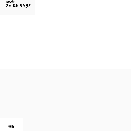
em até
2x R$ 54,95
48B