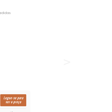
edidas
Logue-se para
ver o preço