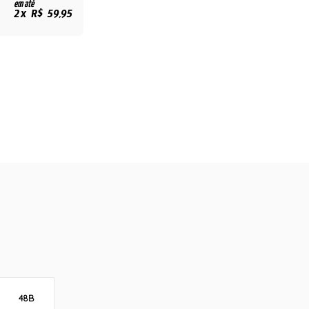
em até
2x R$ 59,95
48B