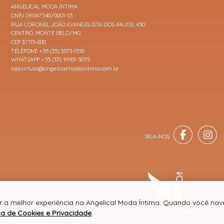
ANGELICAL MODA ÍNTIMA
CNPJ 09.047.540/0001-03
RUA CORONEL JOÃO EVANGELISTA DOS ANJOS, 450
CENTRO, MONTE BELO/MG
CEP 37115-000
TELEFONE +55 (35) 3573-1550
WHATSAPP +55 (35) 99931-3055
lojavirtual@angelicalmodaintima.com.br
er a melhor experiência na Angelical Moda Íntima. Quando você na
ica de Cookies e Privacidade
.
® TODOS DIREITOS RESERVADOS