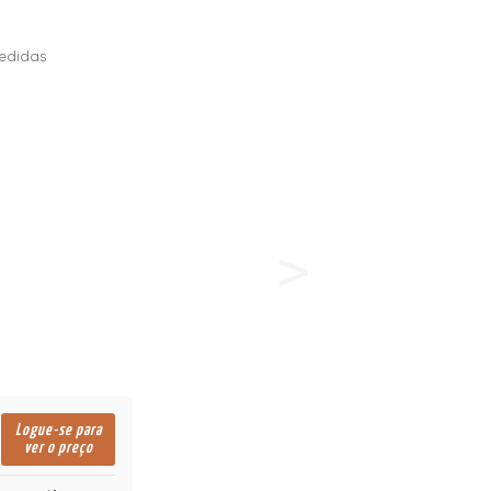
edidas
Logue-se para
ver o preço