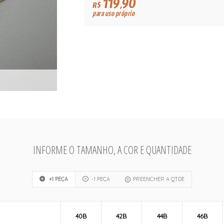
119,90
R$
para uso próprio
INFORME O TAMANHO, A COR E QUANTIDADE
+1 PEÇA
-1 PEÇA
PREENCHER A QTDE
40B
42B
44B
46B