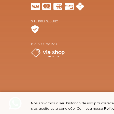
SITE 100% SEGURO
PLATAFORMA B2B
Nós salvamos o seu histórico de uso pra oferec
site, aceita esta condição. Conheça nossa
Polít