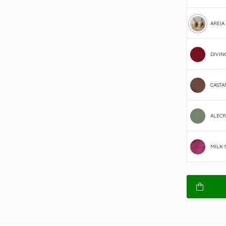
AREIA
DIVIN
CAST
ALECR
MILK 