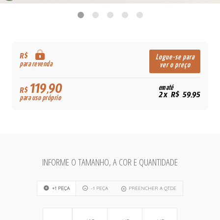
R$
Logue-se para
para revenda
ver o preço
119,90
em até
R$
2x R$ 59,95
para uso próprio
INFORME O TAMANHO, A COR E QUANTIDADE
+1 PEÇA
-1 PEÇA
PREENCHER A QTDE