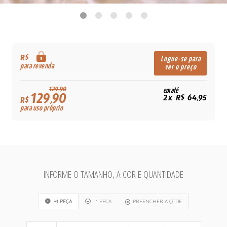
R$
Logue-se para
para revenda
ver o preço
129,90
em até
129,90
2x R$ 64,95
R$
para uso próprio
INFORME O TAMANHO, A COR E QUANTIDADE
+1 PEÇA
-1 PEÇA
PREENCHER A QTDE