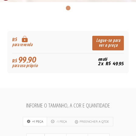
R$
Logue-se para
para revenda
ver o preço
99,90
em até
R$
2x R$ 49,95
para uso próprio
INFORME O TAMANHO, A COR E QUANTIDADE
+1 PEÇA
-1 PEÇA
PREENCHER A QTDE