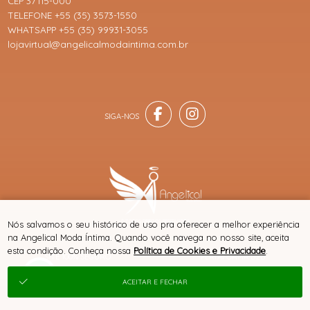
CEP 37115-000
TELEFONE +55 (35) 3573-1550
WHATSAPP +55 (35) 99931-3055
lojavirtual@angelicalmodaintima.com.br
® TODOS DIREITOS RESERVADOS
Nós salvamos o seu histórico de uso pra oferecer a melhor experiência
na Angelical Moda Íntima. Quando você navega no nosso site, aceita
esta condição. Conheça nossa
Política de Cookies e Privacidade
.
SITE 100% SEGURO
PLATAFORMA B2B
ACEITAR E FECHAR