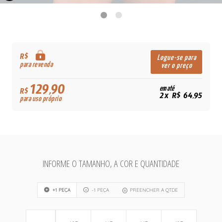
R$
Logue-se para
para revenda
ver o preço
129,90
em até
R$
2x R$ 64,95
para uso próprio
INFORME O TAMANHO, A COR E QUANTIDADE
+1 PEÇA
-1 PEÇA
PREENCHER A QTDE