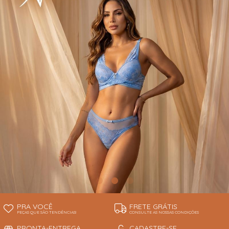
INFANTIL
TODOS DE RENDAS & DELICADEZAS
TODOS DE PRAIA
PRA VOCÊ
FRETE GRÁTIS
PEÇAS QUE SÃO TENDÊNCIAS!
CONSULTE AS NOSSAS CONDIÇÕES
PRONTA-ENTREGA
CADASTRE-SE