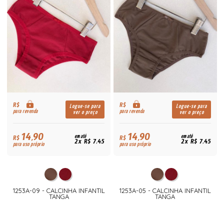
R$
R$
Logue-se para
Logue-se para
para revenda
para revenda
ver o preço
ver o preço
14,90
14,90
R$
em até
R$
em até
2x R$ 7,45
2x R$ 7,45
para uso próprio
para uso próprio
1253A-09 - CALCINHA INFANTIL
1253A-05 - CALCINHA INFANTIL
TANGA
TANGA