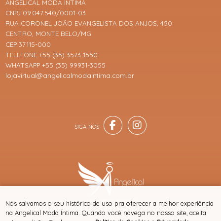
ANGELICAL MODA ÍNTIMA
CNPJ 09.047.540/0001-03
RUA CORONEL JOÃO EVANGELISTA DOS ANJOS, 450
CENTRO, MONTE BELO/MG
CEP 37115-000
TELEFONE +55 (35) 3573-1550
WHATSAPP +55 (35) 99931-3055
lojavirtual@angelicalmodaintima.com.br
® TODOS DIREITOS RESERVADOS
Nós salvamos o seu histórico de uso pra oferecer a melhor experiência
na Angelical Moda Íntima. Quando você navega no nosso site, aceita